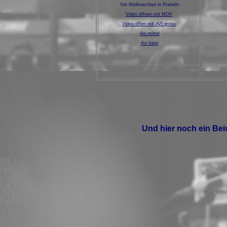
Vor Weihnachten in Pratteln
Video öffnen mit MOV
Video öffen mit AVI gross
Avi mittel
Avi klein
Und hier noch ein Bei